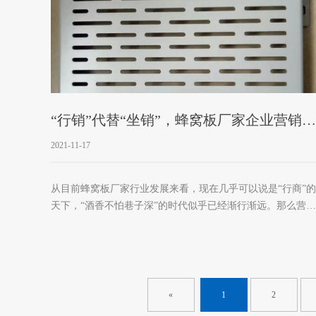
“行销”代替“坐销”，蜂窝板厂家企业营销创
新需以变应变
2021-11-17
从目前蜂窝板厂家行业发展来看，现在几乎可以说是“行商”的
天下，“酒香不怕巷子深”的时代似乎已经渐行渐远。那么营销
则成为企业如何打出自己的品牌，推出自己的产品，将自己
品牌理念、文化深深植入到消费者的心中的必要手段。 从目
前的营销模式来看，企业似乎深陷“打折促销”的泥潭中难以自
拔，加上目前大大小小、五花八门的节日不胜枚举，企业
在“营销红眼病”的困扰下，疲于应对，导致整个行业的营销模
«
1
2
式日益