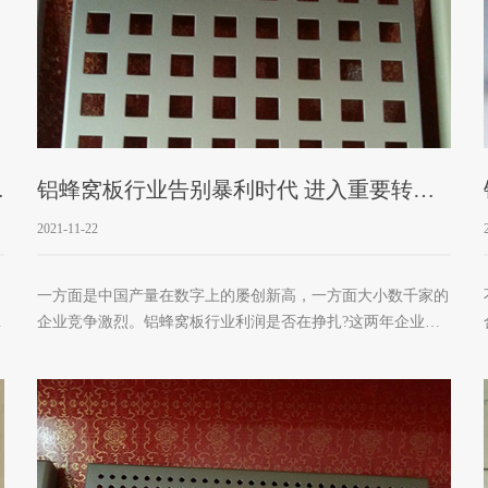
项
铝蜂窝板行业告别暴利时代 进入重要转型
期
2021-11-22
一方面是中国产量在数字上的屡创新高，一方面大小数千家的
企业竞争激烈。铝蜂窝板行业利润是否在挣扎?这两年企业经
告
历了原料涨价、人力成本剧增等现实，当下所面临的成本压力
本
相比以往或许更大。对于中国大部分企业来说几乎都是后起之
秀，发展的时间并不长。 暴利不是市场的本质，暴利不可能
佛
长久。行业并没有经过中国市场经济的整个30多年，往后十
经
年，就到了重要的转型期。这个时候，发展会出现缓慢停滞，
铝蜂窝板企