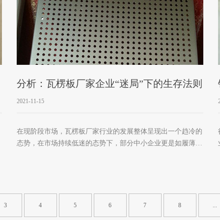
分析：瓦楞板厂家企业“迷局”下的生存法则
2021-11-15
在现阶段市场，瓦楞板厂家行业的发展整体呈现出一个趋冷的
态势，在市场持续低迷的态势下，部分中小企业更是如履薄
的
冰，在大环境下可谓是逆境求生存，众所周知，众多大品牌的
影响力大、顾客忠诚度高，自然盈利能力强，加上资源积累雄
厚，不失时机地推出“开大店、开多店”的“大扫荡”强势的扩张
策略。而中小企业则疲于奔命，努力挣扎争夺着仅剩的生存发
展。 对于瓦楞板厂家企业来说，品牌操作要有个性，要有理
3
4
5
6
7
8
...
念。企业